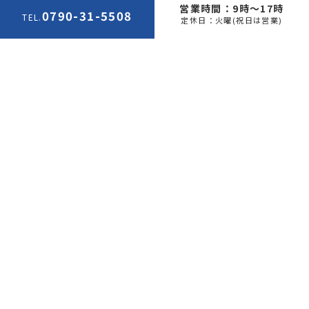
営業時間：9時～17時
0790-31-5508
TEL.
定休日：火曜(祝日は営業)
お知らせ
2026.03.25
本日の営業は15時まです
2026.02.09
本日は12時から営業します
2026.02.08
大雪の為、臨時休業のお知らせ
MORE